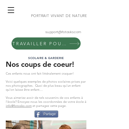
PORTRAIT VIVANT DE NATURE
support@fotosko.com
TRAVAILLER POUR FOTOSKO
SCOLAIRE & GARDERIE
Nos coups de coeur!
Ces enfants nous ont fait littéralement craquer!
Voici quelques exemples de photos scolaires prises par
nos photographes. Quoi de plus beau qu'un enfant
qu'on laisse être enfant....
Vous aimeriez avoir de tels souvenirs de vos enfants à
l'école? Envoyez-nous les coordonnées de votre école à
info@fotosko.com
et partagez cette page.
Partage